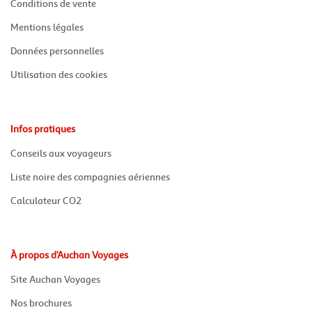
(ouvre
Conditions de vente
dans
une
(ouvre
Mentions légales
nouvelle
dans
fenêtre)
une
(ouvre
Données personnelles
nouvelle
dans
fenêtre)
une
(ouvre
Utilisation des cookies
nouvelle
dans
fenêtre)
une
nouvelle
fenêtre)
Infos pratiques
(ouvre
Conseils aux voyageurs
dans
une
(ouvre
Liste noire des compagnies aériennes
nouvelle
dans
fenêtre)
une
(ouvre
Calculateur CO2
nouvelle
dans
fenêtre)
une
nouvelle
fenêtre)
À propos d’Auchan Voyages
(ouvre
Site Auchan Voyages
dans
une
(ouvre
Nos brochures
nouvelle
dans