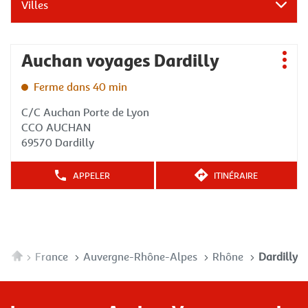
Villes
Appuyer
Auchan voyages Dardilly
Agence
sur
Plus
:
la
d'op
Ferme dans 40 min
touche
ENTRÉE
C/C Auchan Porte de Lyon
pour
CCO AUCHAN
obtenir
69570 Dardilly
de
plus
APPELER
ITINÉRAIRE
AFFICHER
JUSQU'À
amples
LE
L'AGENCE
informations
NUMÉRO
AUCHAN
DE
VOYAGES
TÉLÉPHONE
DARDILLY
DE
Accueil
France
Auvergne-Rhône-Alpes
Rhône
Dardilly
L'AGENCE
AUCHAN
VOYAGES
DARDILLY