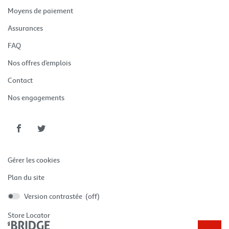
fenêtre)
une
(ouvre
Moyens de paiement
nouvelle
dans
fenêtre)
une
(ouvre
Assurances
nouvelle
dans
fenêtre)
une
(ouvre
FAQ
nouvelle
dans
fenêtre)
une
(ouvre
Nos offres d’emplois
nouvelle
dans
fenêtre)
une
(ouvre
Contact
nouvelle
dans
fenêtre)
une
(ouvre
Nos engagements
nouvelle
dans
fenêtre)
une
nouvelle
fenêtre)
Aller
Aller
sur
sur
la
la
Gérer les cookies
page
page
facebook
twitter
Plan du site
de
de
Version contrastée (
off
)
Auchan
Auchan
Voyages
Voyages
Store Locator
(ouvre