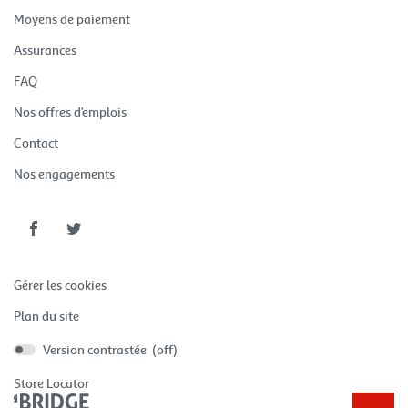
fenêtre)
une
(ouvre
Moyens de paiement
nouvelle
dans
fenêtre)
une
(ouvre
Assurances
nouvelle
dans
fenêtre)
une
(ouvre
FAQ
nouvelle
dans
fenêtre)
une
(ouvre
Nos offres d’emplois
nouvelle
dans
fenêtre)
une
(ouvre
Contact
nouvelle
dans
fenêtre)
une
(ouvre
Nos engagements
nouvelle
dans
fenêtre)
une
nouvelle
fenêtre)
Aller
Aller
sur
sur
la
la
Gérer les cookies
page
page
facebook
twitter
Plan du site
de
de
Version contrastée (
off
)
Auchan
Auchan
Voyages
Voyages
Store Locator
(ouvre