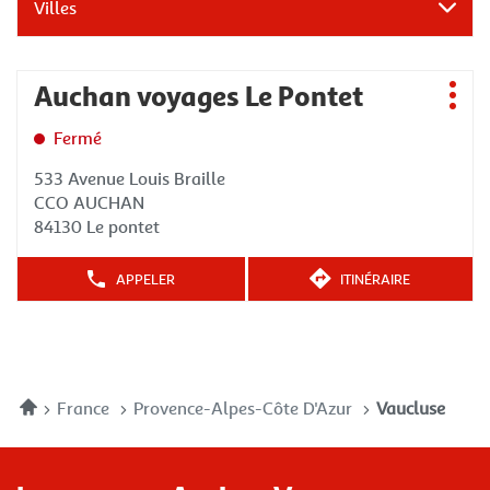
Villes
Appuyer
Auchan voyages Le Pontet
Agence
sur
Plus
:
la
d'op
Fermé
touche
ENTRÉE
533 Avenue Louis Braille
pour
CCO AUCHAN
obtenir
84130 Le pontet
de
plus
APPELER
ITINÉRAIRE
AFFICHER
JUSQU'À
amples
LE
L'AGENCE
informations
NUMÉRO
AUCHAN
DE
VOYAGES
TÉLÉPHONE
LE
DE
PONTET
Accueil
France
Provence-Alpes-Côte D'Azur
Vaucluse
L'AGENCE
AUCHAN
VOYAGES
LE
PONTET