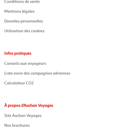
(ouvre
Conditions de vente
dans
une
(ouvre
Mentions légales
nouvelle
dans
fenêtre)
une
(ouvre
Données personnelles
nouvelle
dans
fenêtre)
une
(ouvre
Utilisation des cookies
nouvelle
dans
fenêtre)
une
nouvelle
fenêtre)
Infos pratiques
(ouvre
Conseils aux voyageurs
dans
une
(ouvre
Liste noire des compagnies aériennes
nouvelle
dans
fenêtre)
une
(ouvre
Calculateur CO2
nouvelle
dans
fenêtre)
une
nouvelle
fenêtre)
À propos d’Auchan Voyages
(ouvre
Site Auchan Voyages
dans
une
(ouvre
Nos brochures
nouvelle
dans